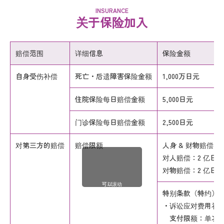
INSURANCE
关于保险加入
赔偿范围
详细信息
保险金额
自身受伤补偿
死亡・后遗障害保险金额
1,000万日元
住院保险每日赔偿金额
5,000日元
门诊保险每日赔偿金额
2,500日元
对第三方的赔偿
赔偿限额
人身 & 财物赔偿（
对人赔偿：2 亿日元
对物赔偿：2 亿日元
可以滚动
特别条款（特约）
・诉讼应对费用补
支付限额：单次事故 