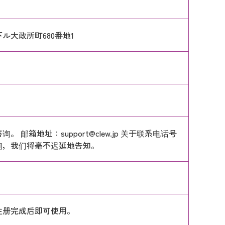
ル大政所町680番地1
询。 邮箱地址：
support@clew.jp
关于联系电话号
询，我们将毫不迟延地告知。
注册完成后即可使用。