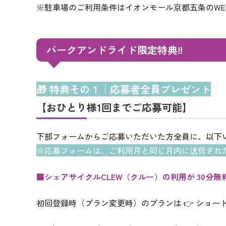
※駐車場のご利用条件はイオンモール京都五条のWE
パークアンドライド限定特典!!
🎁 特典その１｜応募者全員プレゼント
【おひとり様1回までご応募可能】
下部フォームからご応募いただいた方全員に、以下
※応募フォームは、ご利用月と同じ月内に送信され
■シェアサイクルCLEW（クルー）の利用が 30分無
初回登録時（プラン変更時）のプランは 👉 ショート